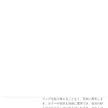
他の床材とは違って水に弱いなど大変デリケートな床材ですの
で、正しい知識のもとにメンテナンスを行う必要があります。
外部デッキ
フローリングのメンテナン
スサイクル
2020年5月18日
屋外デッキ向けのBonaリフレッシュシステム
で、汚れたデッキを短工期作業で美しく復元し
ます。定期的に行うことで、デッキを長期間良
好な状態で使用できます。洗浄から塗布作業ま
で含めて、数日間で作業は完了します。 Bona
ディ […]
続きを読む
リノベーション～傷んだフローリングを
フローリングのメンテナン
研磨して再生
スサイクル
2020年5月18日
Bonaリノベーションシステムは、傷んだフロー
リングを貼り換えることなく、完全に再生しま
す。カラーや光沢も自由に選択でき、自分の好
みのフローリングに仕上げられます。ダストフ