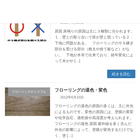
フローリングの床鳴り
フローリングのトラブル
2012年6月23日
原因 床鳴りの原因は主に３種類に分かれます。
１．壁との取り合いで床が壁と競っている２．
下地に問題がある。 フローリングのサネ継ぎ
部分を受ける部分（根太や捨て板など）がな
い。 下地が木等で出来ており、経年変化によ
って木がや […]
続きを読む
フローリングの退色・変色
フローリングのトラブル
2012年6月23日
フローリングの退色の原因の多くは、主に外光
によるものです。変色の原因には、塗膜の黄変
や化学反応、過乾燥や高湿度が考えられます。
フローリングの退色 原因 紫外線を多く含んだ
外光の影響によって、塗膜が変色するだけでな
く、塗 […]